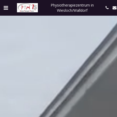
Physiotherapiezentrum in
Wiesloch/Walldorf